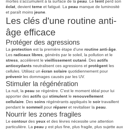
mortes s'accumulent à la surface de la
peau
. Le
teint
perd son
éclat
, devient
terne
et fatigué. La
peau
manque de luminosité
et paraît moins
jeune
.
Les clés d'une routine anti-
âge efficace
Protéger des agressions
La
protection
est la première étape d'une
routine
anti-âge
.
Les
radicaux
libres
, générés par le soleil, la pollution et le
stress
, accélèrent le
vieillissement
cutané
. Des
actifs
antioxydants
neutralisent ces agressions et
protègent
les
cellules. Utilisez un
écran
solaire
quotidiennement pour
prévenir
les dommages causés par les UV.
Stimuler la régénération
La nuit, la
peau
se régénère. C'est le moment idéal pour lui
apporter des
actifs
qui
stimulent
le
renouvellement
cellulaire
. Des
soins
régénérants appliqués le
soir
travaillent
pendant le
sommeil
pour
réparer
et revitaliser la
peau
.
Nourrir les zones fragiles
Le
contour
des
yeux
et des lèvres nécessite une attention
particulière. La
peau
y est plus fine, plus fragile, plus sujette aux