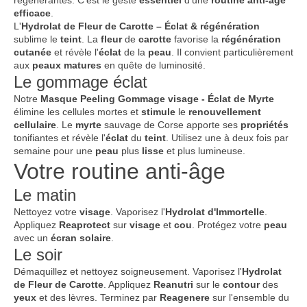
efficace
.
L'
Hydrolat de Fleur de Carotte – Éclat & régénération
sublime le
teint
. La
fleur
de
carotte
favorise la
régénération
cutanée
et révèle l'
éclat
de la
peau
. Il convient particulièrement
aux
peaux
matures
en quête de luminosité.
Le gommage éclat
Notre
Masque Peeling Gommage visage - Éclat de Myrte
élimine les cellules mortes et
stimule
le
renouvellement
cellulaire
. Le
myrte
sauvage de Corse apporte ses
propriétés
tonifiantes et révèle l'
éclat
du
teint
. Utilisez une à deux fois par
semaine pour une
peau
plus
lisse
et plus lumineuse.
Votre routine anti-âge
Le matin
Nettoyez votre
visage
. Vaporisez l'
Hydrolat d'Immortelle
.
Appliquez
Reaprotect
sur
visage
et
cou
. Protégez votre
peau
avec un
écran
solaire
.
Le soir
Démaquillez et nettoyez soigneusement. Vaporisez l'
Hydrolat
de Fleur de Carotte
. Appliquez
Reanutri
sur le
contour
des
yeux
et des lèvres. Terminez par
Reagenere
sur l'ensemble du