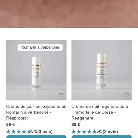
Romarin à verbénone
favorite
favorite
Crème de jour antioxydante au
Crème de nuit régénérante à
Romarin à verbénone -
l’Immortelle de Corse -
Reaprotect
Reagenere
39 €
39 €
star_rate
star_rate
star_rate
star_rate
star_rate
star_rate
star_rate
star_rate
star_rate
star_rate
5/5
5/5
(3 avis)
(2 avis)