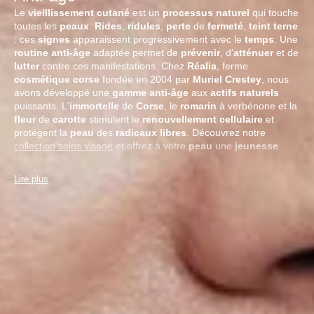
Le
vieillissement
cutané
est un
processus
naturel
qui touche
toutes les
peaux
.
Rides
,
ridules
,
perte
de
fermeté
,
teint
terne
: ces
signes
apparaissent progressivement avec le
temps
. Une
routine
anti-âge
adaptée permet de
prévenir
, d'
atténuer
et de
lutter
contre ces manifestations. Chez
Réalia
, ferme
cosmétique
corse
fondée en 2004 par
Muriel Crestey
, nous
avons développé une
gamme
anti-âge
aux
actifs
naturels
puissants. L'
immortelle
de
Corse
, le
romarin
à verbénone et la
fleur
de
carotte
stimulent le
renouvellement
cellulaire
et
protègent la
peau
des
radicaux
libres
. Découvrez notre
collection soins visage
et offrez à votre
peau
une
jeunesse
préservée.
Lire plus