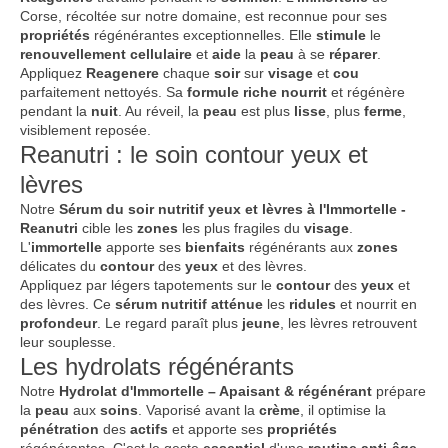
Corse, récoltée sur notre domaine, est reconnue pour ses
propriétés
régénérantes exceptionnelles. Elle
stimule
le
renouvellement
cellulaire
et
aide
la
peau
à se
réparer
.
Appliquez
Reagenere
chaque
soir
sur
visage
et
cou
parfaitement nettoyés. Sa
formule
riche
nourrit
et régénère
pendant la
nuit
. Au réveil, la
peau
est plus
lisse
, plus
ferme
,
visiblement reposée.
Reanutri : le soin contour yeux et
lèvres
Notre
Sérum du soir nutritif yeux et lèvres à l'Immortelle -
Reanutri
cible les
zones
les plus fragiles du
visage
.
L'
immortelle
apporte ses
bienfaits
régénérants aux
zones
délicates du
contour
des
yeux
et des lèvres.
Appliquez par légers tapotements sur le
contour
des
yeux
et
des lèvres. Ce
sérum
nutritif
atténue
les
ridules
et nourrit en
profondeur
. Le regard paraît plus
jeune
, les lèvres retrouvent
leur souplesse.
Les hydrolats régénérants
Notre
Hydrolat d'Immortelle – Apaisant & régénérant
prépare
la
peau
aux
soins
. Vaporisé avant la
crème
, il optimise la
pénétration
des
actifs
et apporte ses
propriétés
régénérantes. C'est le geste
essentiel
d'une
routine
anti-âge