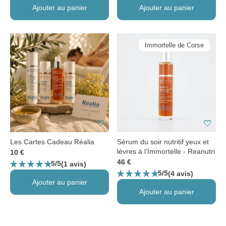
Ajouter au panier
Ajouter au panier
Immortelle de Corse
favorite
favorite
Les Cartes Cadeau Réalia
Sérum du soir nutritif yeux et
lèvres à l’Immortelle - Reanutri
10 €
star_rate
star_rate
star_rate
star_rate
star_rate
46 €
5/5
(1 avis)
star_rate
star_rate
star_rate
star_rate
star_rate
5/5
(4 avis)
Ajouter au panier
Ajouter au panier