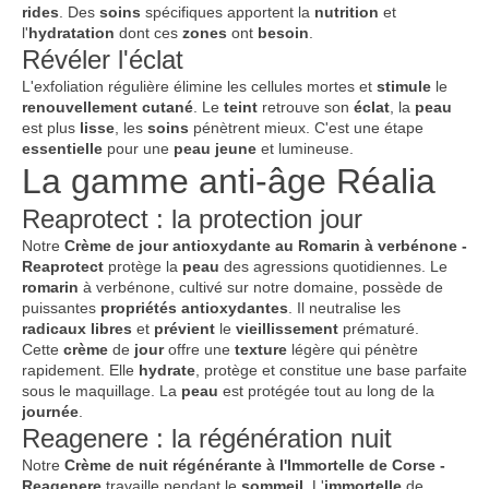
rides
. Des
soins
spécifiques apportent la
nutrition
et
l'
hydratation
dont ces
zones
ont
besoin
.
Révéler l'éclat
L'exfoliation régulière élimine les cellules mortes et
stimule
le
renouvellement
cutané
. Le
teint
retrouve son
éclat
, la
peau
est plus
lisse
, les
soins
pénètrent mieux. C'est une étape
essentielle
pour une
peau
jeune
et lumineuse.
La gamme anti-âge Réalia
Reaprotect : la protection jour
Notre
Crème de jour antioxydante au Romarin à verbénone -
Reaprotect
protège la
peau
des agressions quotidiennes. Le
romarin
à verbénone, cultivé sur notre domaine, possède de
puissantes
propriétés
antioxydantes
. Il neutralise les
radicaux
libres
et
prévient
le
vieillissement
prématuré.
Cette
crème
de
jour
offre une
texture
légère qui pénètre
rapidement. Elle
hydrate
, protège et constitue une base parfaite
sous le maquillage. La
peau
est protégée tout au long de la
journée
.
Reagenere : la régénération nuit
Notre
Crème de nuit régénérante à l'Immortelle de Corse -
Reagenere
travaille pendant le
sommeil
. L'
immortelle
de