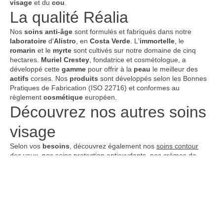
visage
et du
cou
.
La qualité Réalia
Nos
soins
anti-âge
sont formulés et fabriqués dans notre
laboratoire
d'
Alistro
, en
Costa Verde
. L'
immortelle
, le
romarin
et le
myrte
sont cultivés sur notre domaine de cinq
hectares.
Muriel Crestey
, fondatrice et cosmétologue, a
développé cette
gamme
pour offrir à la
peau
le meilleur des
actifs
corses. Nos
produits
sont développés selon les Bonnes
Pratiques de Fabrication (ISO 22716) et conformes au
règlement
cosmétique
européen.
Découvrez nos autres soins
visage
Selon vos
besoins
, découvrez également nos
soins contour
des yeux
, nos
soins protection antioxydants
, nos
crèmes de
nuit
, nos
crèmes de jour
, nos
hydrolats
et nos
gommages et
masques
.
Réalia
est plus qu'une marque : une ferme, un laboratoire et un
mode de vie centré sur le bien-être au naturel.
Lire plus