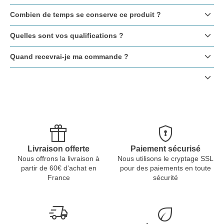
keyboard_arrow_down
Combien de temps se conserve ce produit ?
keyboard_arrow_down
Quelles sont vos qualifications ?
keyboard_arrow_down
Quand recevrai-je ma commande ?
keyboard_arrow_down
featured_seasonal_and_gifts
encrypted
Livraison offerte
Paiement sécurisé
Nous offrons la livraison à
Nous utilisons le cryptage SSL
partir de 60€ d'achat en
pour des paiements en toute
France
sécurité
delivery_truck_speed
eco