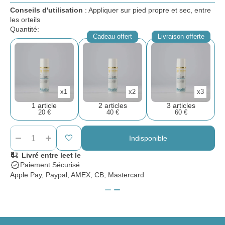
Conseils d'utilisation
: Appliquer sur pied propre et sec, entre
les orteils
Quantité:
Cadeau offert
Livraison offerte
x1
x2
x3
1 article
2 articles
3 articles
20 €
40 €
60 €
remove
add
favorite
Indisponible
moped_package
Livré entre le
et le
verified
Paiement Sécurisé
Apple Pay, Paypal, AMEX, CB, Mastercard