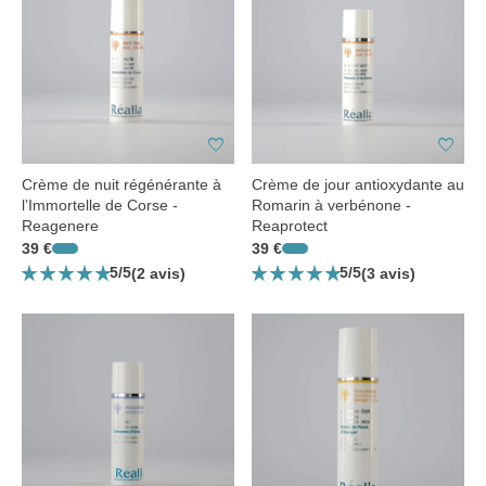
favorite
favorite
Crème de nuit régénérante à
Crème de jour antioxydante au
l’Immortelle de Corse -
Romarin à verbénone -
Reagenere
Reaprotect
39 €
39 €
star_rate
star_rate
star_rate
star_rate
star_rate
star_rate
star_rate
star_rate
star_rate
star_rate
5/5
5/5
(2 avis)
(3 avis)