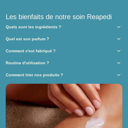
Les bienfaits de notre soin Reapedi
keyboard_arrow_down
Quels sont les ingrédients ?
keyboard_arrow_down
Quel est son parfum ?
keyboard_arrow_down
Comment c'est fabriqué ?
keyboard_arrow_down
Routine d'utilisation ?
keyboard_arrow_down
Comment trier nos produits ?