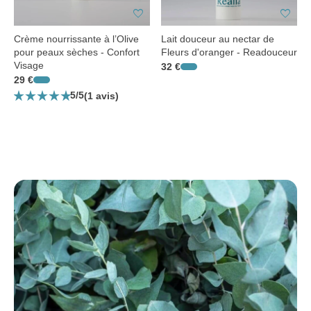
favorite
favorite
Crème nourrissante à l’Olive
Lait douceur au nectar de
pour peaux sèches - Confort
Fleurs d'oranger - Readouceur
Visage
32 €
29 €
star_rate
star_rate
star_rate
star_rate
star_rate
5/5
(1 avis)