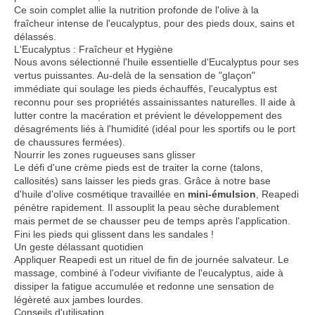
Ce soin complet allie la nutrition profonde de l'olive à la
fraîcheur intense de l'eucalyptus, pour des pieds doux, sains et
délassés.
L'Eucalyptus : Fraîcheur et Hygiène
Nous avons sélectionné l'huile essentielle d'Eucalyptus pour ses
vertus puissantes. Au-delà de la sensation de "glaçon"
immédiate qui soulage les pieds échauffés, l'eucalyptus est
reconnu pour ses propriétés assainissantes naturelles. Il aide à
lutter contre la macération et prévient le développement des
désagréments liés à l'humidité (idéal pour les sportifs ou le port
de chaussures fermées).
Nourrir les zones rugueuses sans glisser
Le défi d'une crème pieds est de traiter la corne (talons,
callosités) sans laisser les pieds gras. Grâce à notre base
d'huile d'olive cosmétique travaillée en
mini-émulsion
, Reapedi
pénètre rapidement. Il assouplit la peau sèche durablement
mais permet de se chausser peu de temps après l'application.
Fini les pieds qui glissent dans les sandales !
Un geste délassant quotidien
Appliquer Reapedi est un rituel de fin de journée salvateur. Le
massage, combiné à l'odeur vivifiante de l'eucalyptus, aide à
dissiper la fatigue accumulée et redonne une sensation de
légèreté aux jambes lourdes.
Conseils d'utilisation