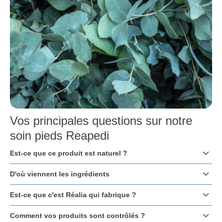
Vos principales questions sur notre
soin pieds Reapedi
keyboard_arrow_down
Est-ce que ce produit est naturel ?
keyboard_arrow_down
D'où viennent les ingrédients
keyboard_arrow_down
Est-ce que c'est Réalia qui fabrique ?
keyboard_arrow_down
Comment vos produits sont contrôlés ?