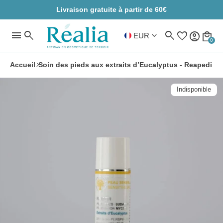
Livraison gratuite à partir de 60€
menu
search
search
favorite
account_circle
local_mall
keyboard_arrow_down
EUR
0
Accueil
Soin des pieds aux extraits d’Eucalyptus - Reapedi
Indisponible