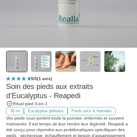
star_rate
star_rate
star_rate
star_rate
star_rate
5/5
(1 avis)
Soin des pieds aux extraits
d’Eucalyptus - Reapedi
verified
Rituel pied 3-en-1
30 ml
Eucalyptus globulus
Pieds secs & humides
Vos pieds vous portent toute la journée, enfermés et souvent
malmenés. Il est temps de leur rendre leur légèreté. Reapedi a
été conçu pour répondre aux problématiques spécifiques des
pieds : sécheresse, échauffement et besoin d'assainissement.