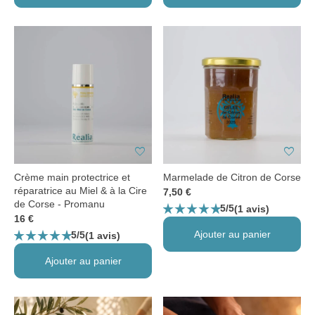
favorite
favorite
Crème main protectrice et
Marmelade de Citron de Corse
réparatrice au Miel & à la Cire
7,50 €
de Corse - Promanu
star_rate
star_rate
star_rate
star_rate
star_rate
5/5
(1 avis)
16 €
star_rate
star_rate
star_rate
star_rate
star_rate
Ajouter au panier
5/5
(1 avis)
Ajouter au panier