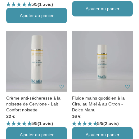
star_rate
star_rate
star_rate
star_rate
star_rate
5/5
(1 avis)
Ajouter au panier
Ajouter au panier
favorite
favorite
Crème anti-sécheresse à la
Fluide mains quotidien à la
noisette de Cervione - Lait
Cire, au Miel & au Citron -
Confort noisette
Dolce Manu
22 €
16 €
star_rate
star_rate
star_rate
star_rate
star_rate
star_rate
star_rate
star_rate
star_rate
star_rate
5/5
5/5
(1 avis)
(2 avis)
Ajouter au panier
Ajouter au panier