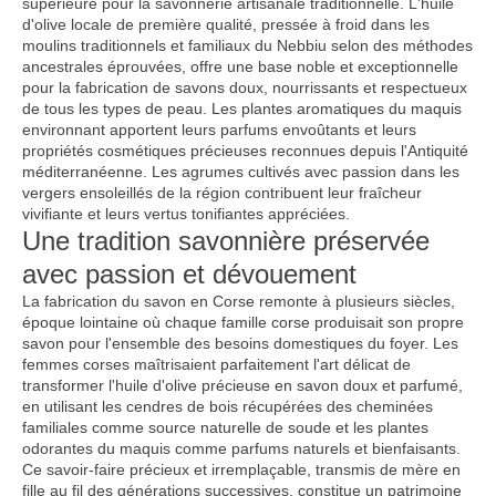
supérieure pour la savonnerie artisanale traditionnelle. L'huile
d'olive locale de première qualité, pressée à froid dans les
moulins traditionnels et familiaux du Nebbiu selon des méthodes
ancestrales éprouvées, offre une base noble et exceptionnelle
pour la fabrication de savons doux, nourrissants et respectueux
de tous les types de peau. Les plantes aromatiques du maquis
environnant apportent leurs parfums envoûtants et leurs
propriétés cosmétiques précieuses reconnues depuis l'Antiquité
méditerranéenne. Les agrumes cultivés avec passion dans les
vergers ensoleillés de la région contribuent leur fraîcheur
vivifiante et leurs vertus tonifiantes appréciées.
Une tradition savonnière préservée
avec passion et dévouement
La fabrication du savon en Corse remonte à plusieurs siècles,
époque lointaine où chaque famille corse produisait son propre
savon pour l'ensemble des besoins domestiques du foyer. Les
femmes corses maîtrisaient parfaitement l'art délicat de
transformer l'huile d'olive précieuse en savon doux et parfumé,
en utilisant les cendres de bois récupérées des cheminées
familiales comme source naturelle de soude et les plantes
odorantes du maquis comme parfums naturels et bienfaisants.
Ce savoir-faire précieux et irremplaçable, transmis de mère en
fille au fil des générations successives, constitue un patrimoine