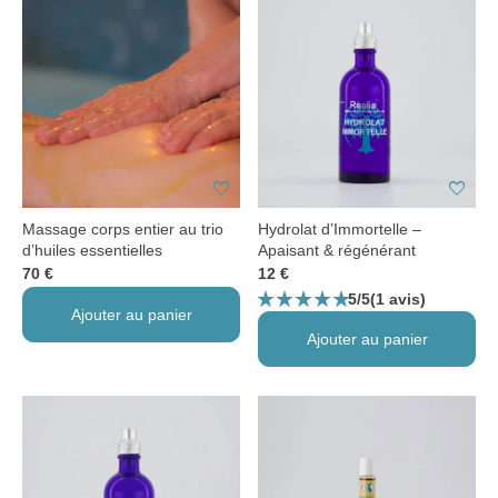
favorite
favorite
Massage corps entier au trio
Hydrolat d’Immortelle –
d’huiles essentielles
Apaisant & régénérant
70 €
12 €
star_rate
star_rate
star_rate
star_rate
star_rate
5/5
(1 avis)
Ajouter au panier
Ajouter au panier