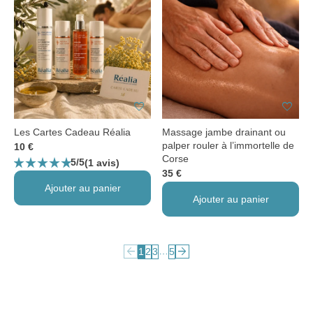
favorite
favorite
Les Cartes Cadeau Réalia
Massage jambe drainant ou
palper rouler à l’immortelle de
10 €
Corse
star_rate
star_rate
star_rate
star_rate
star_rate
5/5
(1 avis)
35 €
Ajouter au panier
Ajouter au panier
arrow_back
arrow_forward
…
1
2
3
5