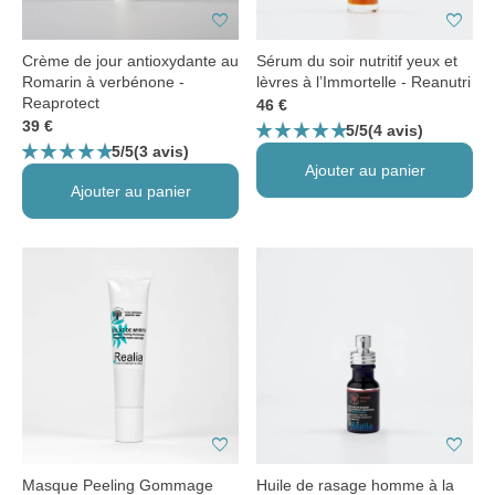
favorite
favorite
Crème de jour antioxydante au
Sérum du soir nutritif yeux et
Romarin à verbénone -
lèvres à l’Immortelle - Reanutri
Reaprotect
46 €
star_rate
star_rate
star_rate
star_rate
star_rate
39 €
5/5
(4 avis)
star_rate
star_rate
star_rate
star_rate
star_rate
5/5
(3 avis)
Ajouter au panier
Ajouter au panier
favorite
favorite
Masque Peeling Gommage
Huile de rasage homme à la