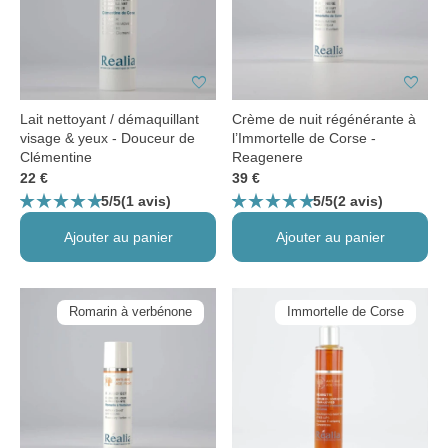
favorite
favorite
Lait nettoyant / démaquillant
Crème de nuit régénérante à
visage & yeux - Douceur de
l’Immortelle de Corse -
Clémentine
Reagenere
22 €
39 €
star_rate
star_rate
star_rate
star_rate
star_rate
star_rate
star_rate
star_rate
star_rate
star_rate
5/5
5/5
(1 avis)
(2 avis)
Ajouter au panier
Ajouter au panier
Romarin à verbénone
Immortelle de Corse