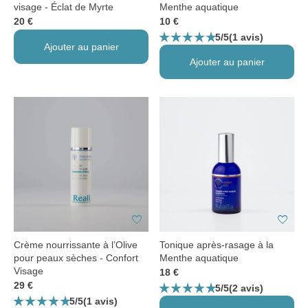
visage - Éclat de Myrte
Menthe aquatique
20 €
10 €
star_rate
star_rate
star_rate
star_rate
star_rate
5/5
(1 avis)
Ajouter au panier
Ajouter au panier
favorite
favorite
Crème nourrissante à l’Olive
Tonique après-rasage à la
pour peaux sèches - Confort
Menthe aquatique
Visage
18 €
star_rate
star_rate
star_rate
star_rate
star_rate
29 €
5/5
(2 avis)
star_rate
star_rate
star_rate
star_rate
star_rate
5/5
(1 avis)