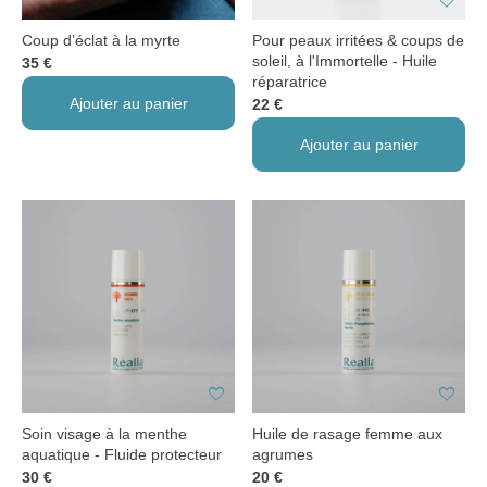
favorite
favorite
Coup d’éclat à la myrte
Pour peaux irritées & coups de
soleil, à l'Immortelle - Huile
35 €
réparatrice
Ajouter au panier
22 €
Ajouter au panier
favorite
favorite
Soin visage à la menthe
Huile de rasage femme aux
aquatique - Fluide protecteur
agrumes
30 €
20 €