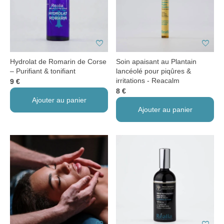
favorite
favorite
Hydrolat de Romarin de Corse
Soin apaisant au Plantain
– Purifiant & tonifiant
lancéolé pour piqûres &
irritations - Reacalm
9 €
8 €
Ajouter au panier
Ajouter au panier