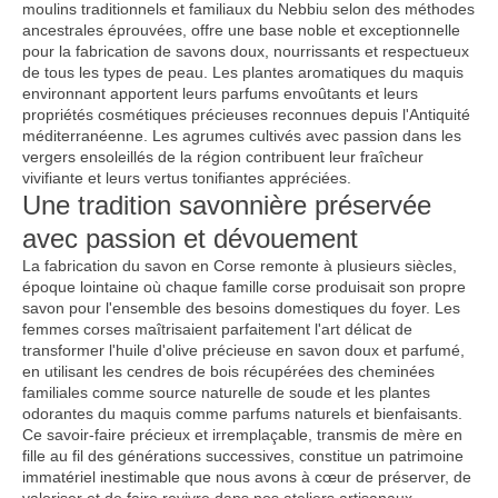
moulins traditionnels et familiaux du Nebbiu selon des méthodes
ancestrales éprouvées, offre une base noble et exceptionnelle
pour la fabrication de savons doux, nourrissants et respectueux
de tous les types de peau. Les plantes aromatiques du maquis
environnant apportent leurs parfums envoûtants et leurs
propriétés cosmétiques précieuses reconnues depuis l'Antiquité
méditerranéenne. Les agrumes cultivés avec passion dans les
vergers ensoleillés de la région contribuent leur fraîcheur
vivifiante et leurs vertus tonifiantes appréciées.
Une tradition savonnière préservée
avec passion et dévouement
La fabrication du savon en Corse remonte à plusieurs siècles,
époque lointaine où chaque famille corse produisait son propre
savon pour l'ensemble des besoins domestiques du foyer. Les
femmes corses maîtrisaient parfaitement l'art délicat de
transformer l'huile d'olive précieuse en savon doux et parfumé,
en utilisant les cendres de bois récupérées des cheminées
familiales comme source naturelle de soude et les plantes
odorantes du maquis comme parfums naturels et bienfaisants.
Ce savoir-faire précieux et irremplaçable, transmis de mère en
fille au fil des générations successives, constitue un patrimoine
immatériel inestimable que nous avons à cœur de préserver, de
valoriser et de faire revivre dans nos ateliers artisanaux