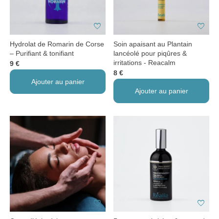
favorite
favorite
Hydrolat de Romarin de Corse
Soin apaisant au Plantain
– Purifiant & tonifiant
lancéolé pour piqûres &
irritations - Reacalm
9 €
8 €
Ajouter au panier
Ajouter au panier
favorite
favorite