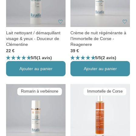
favorite
favorite
Lait nettoyant / démaquillant
Crème de nuit régénérante à
visage & yeux - Douceur de
l’Immortelle de Corse -
Clémentine
Reagenere
22 €
39 €
star_rate
star_rate
star_rate
star_rate
star_rate
star_rate
star_rate
star_rate
star_rate
star_rate
5/5
5/5
(1 avis)
(2 avis)
Ajouter au panier
Ajouter au panier
Romarin à verbénone
Immortelle de Corse