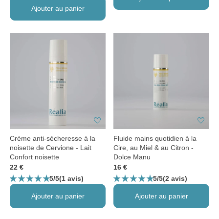
Ajouter au panier
favorite
favorite
Crème anti-sécheresse à la
Fluide mains quotidien à la
noisette de Cervione - Lait
Cire, au Miel & au Citron -
Confort noisette
Dolce Manu
22 €
16 €
star_rate
star_rate
star_rate
star_rate
star_rate
star_rate
star_rate
star_rate
star_rate
star_rate
5/5
5/5
(1 avis)
(2 avis)
Ajouter au panier
Ajouter au panier