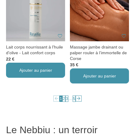
favorite
favorite
Lait corps nourrissant à l'huile
Massage jambe drainant ou
d'olive - Lait confort corps
palper rouler à l’immortelle de
Corse
22 €
35 €
Ajouter au panier
Ajouter au panier
arrow_back
arrow_forward
…
1
2
3
5
Le Nebbiu : un terroir