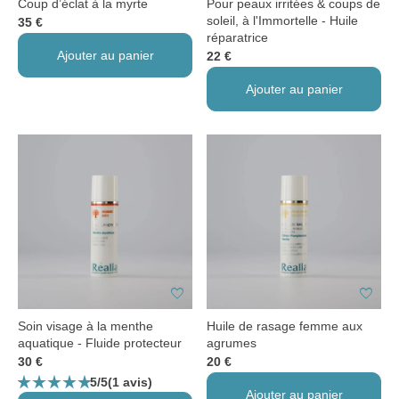
Coup d’éclat à la myrte
Pour peaux irritées & coups de
soleil, à l'Immortelle - Huile
35 €
réparatrice
Ajouter au panier
22 €
Ajouter au panier
favorite
favorite
Soin visage à la menthe
Huile de rasage femme aux
aquatique - Fluide protecteur
agrumes
30 €
20 €
star_rate
star_rate
star_rate
star_rate
star_rate
5/5
(1 avis)
Ajouter au panier