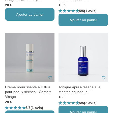
20 €
10 €
star_rate
star_rate
star_rate
star_rate
star_rate
5/5
(1 avis)
Ajouter au panier
Ajouter au panier
favorite
favorite
Crème nourrissante à l’Olive
Tonique après-rasage à la
pour peaux sèches - Confort
Menthe aquatique
Visage
18 €
star_rate
star_rate
star_rate
star_rate
star_rate
29 €
5/5
(2 avis)
star_rate
star_rate
star_rate
star_rate
star_rate
5/5
(1 avis)
Ajouter au panier