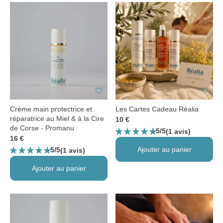
favorite
favorite
Crème main protectrice et
Les Cartes Cadeau Réalia
réparatrice au Miel & à la Cire
10 €
de Corse - Promanu
star_rate
star_rate
star_rate
star_rate
star_rate
5/5
(1 avis)
16 €
star_rate
star_rate
star_rate
star_rate
star_rate
Ajouter au panier
5/5
(1 avis)
Ajouter au panier