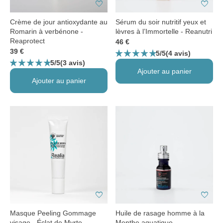
favorite
favorite
Crème de jour antioxydante au
Sérum du soir nutritif yeux et
Romarin à verbénone -
lèvres à l’Immortelle - Reanutri
Reaprotect
46 €
star_rate
star_rate
star_rate
star_rate
star_rate
39 €
5/5
(4 avis)
star_rate
star_rate
star_rate
star_rate
star_rate
5/5
(3 avis)
Ajouter au panier
Ajouter au panier
favorite
favorite
Masque Peeling Gommage
Huile de rasage homme à la
visage - Éclat de Myrte
Menthe aquatique